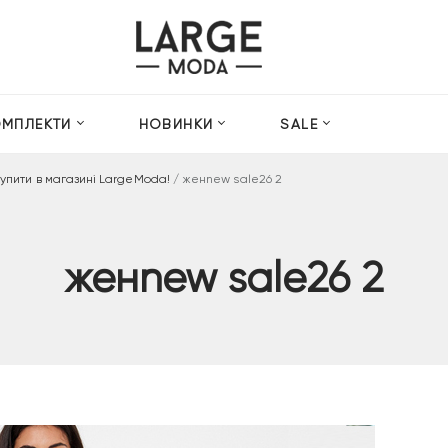
ОМПЛЕКТИ
НОВИНКИ
SALE
купити в магазині LargeModa!
/
женnew sale26 2
женnew sale26 2