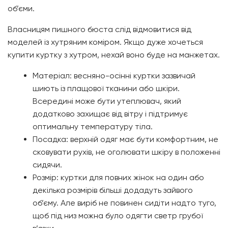
об’єми.
Власницям пишного бюста слід відмовитися від
моделей із хутряним коміром. Якщо дуже хочеться
купити куртку з хутром, нехай воно буде на манжетах.
Матеріал: весняно-осінні куртки зазвичай
шиють із плащової тканини або шкіри.
Всередині може бути утеплювач, який
додатково захищає від вітру і підтримує
оптимальну температуру тіла.
Посадка: верхній одяг має бути комфортним, не
сковувати рухів, не оголювати шкіру в положенні
сидячи.
Розмір: куртки для повних жінок на один або
декілька розмірів більші додадуть зайвого
об’єму. Але виріб не повинен сидіти надто туго,
щоб під низ можна було одягти светр грубої