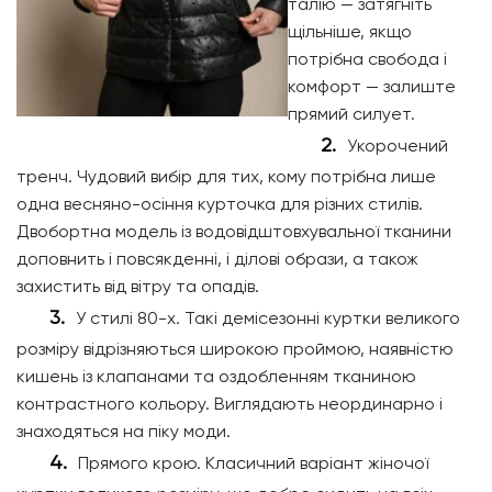
талію — затягніть
щільніше, якщо
потрібна свобода і
комфорт — залиште
прямий силует.
Укорочений
тренч. Чудовий вибір для тих, кому потрібна лише
одна весняно-осіння курточка для різних стилів.
Двобортна модель із водовідштовхувальної тканини
доповнить і повсякденні, і ділові образи, а також
захистить від вітру та опадів.
У стилі 80-х. Такі демісезонні куртки великого
розміру відрізняються широкою проймою, наявністю
кишень із клапанами та оздобленням тканиною
контрастного кольору. Виглядають неординарно і
знаходяться на піку моди.
Прямого крою. Класичний варіант жіночої