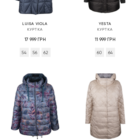
LUISA VIOLA
YESTA
КУРТКА
КУРТКА
17 999
ГРН
11 999
ГРН
54
56
62
60
64