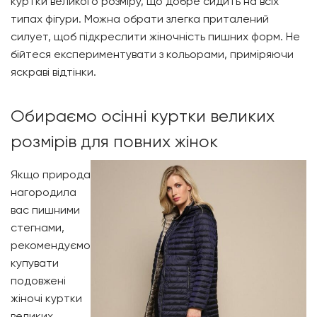
куртки великого розміру, що добре сидить на всіх
типах фігури. Можна обрати злегка приталений
силует, щоб підкреслити жіночність пишних форм. Не
бійтеся експериментувати з кольорами, приміряючи
яскраві відтінки.
Обираємо осінні куртки великих
розмірів для повних жінок
Якщо природа
нагородила
вас пишними
стегнами,
рекомендуємо
купувати
подовжені
жіночі куртки
великих