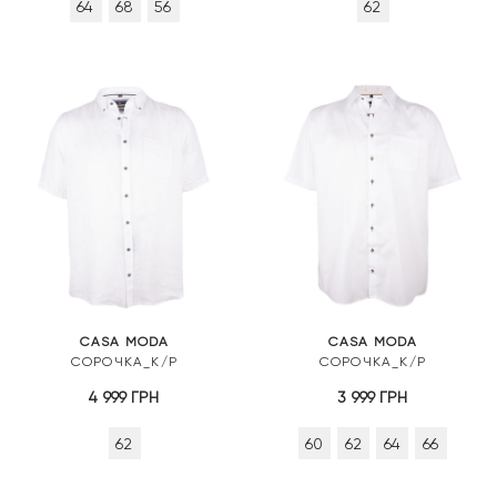
64
68
56
62
CASA MODA
CASA MODA
СОРОЧКА_К/Р
СОРОЧКА_К/Р
4 999
ГРН
3 999
ГРН
62
60
62
64
66