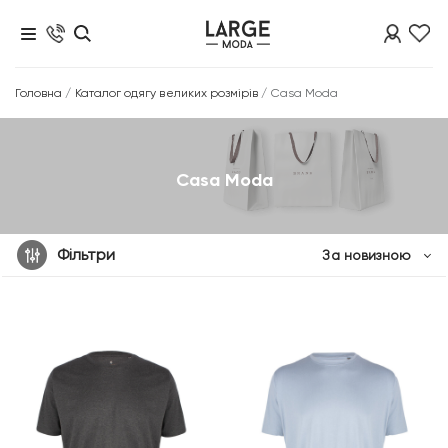
Головна
/
Каталог одягу великих розмірів
/
Casa Moda
Casa Moda
Фільтри
За новизною