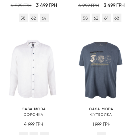
Оригінальна
Поточна
Оригінальна
Пот
4 999
ГРН
3 499
ГРН
4 999
ГРН
3 499
ГРН
ціна:
ціна:
ціна:
ціна
58
62
64
58
62
64
68
4
3
4
3
999 грн.
499 грн.
999 грн.
499 
CASA MODA
CASA MODA
СОРОЧКА
ФУТБОЛКА
4 999
ГРН
1 999
ГРН