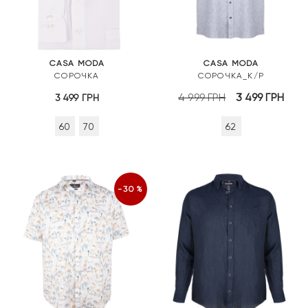
CASA MODA
CASA MODA
СОРОЧКА
СОРОЧКА_К/Р
Оригінальна
Пот
4 999
ГРН
3 499
ГРН
3 499
ГРН
ціна:
ціна
60
70
62
4
3
999 грн.
499 
-30%