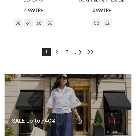
СОРОЧКА
КОМПЛЕКТ ФУТБОЛОК
4 999
ГРН
2 999
ГРН
58
64
68
56
58
62
...
1
2
3
SALE up to -40%