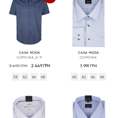
CASA MODA
CASA MODA
СОРОЧКА_К/Р
СОРОЧКА
Оригінальна
Поточна
3 499
ГРН
2 449
ГРН
3 999
ГРН
ціна:
ціна:
58
62
64
68
60
62
64
66
3
2
499 грн.
449 грн.