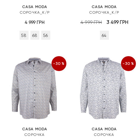
CASA MODA
CASA MODA
СОРОЧКА_К/Р
СОРОЧКА_К/Р
Оригінальна
Пот
4 999
ГРН
3 499
ГРН
4 999
ГРН
ціна:
ціна
58
68
56
64
4
3
999 грн.
499 
-30%
-30%
CASA MODA
CASA MODA
СОРОЧКА
СОРОЧКА