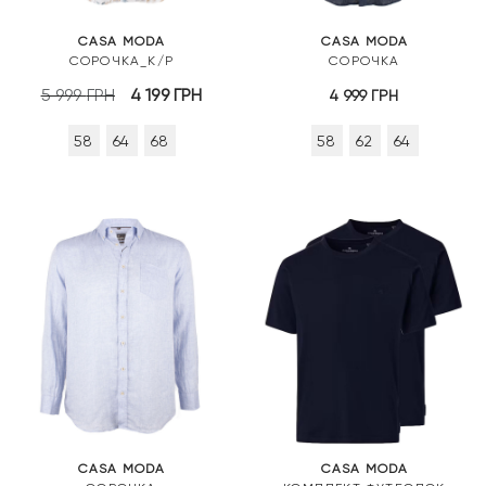
CASA MODA
CASA MODA
СОРОЧКА_К/Р
СОРОЧКА
Оригінальна
Поточна
5 999
ГРН
4 199
ГРН
4 999
ГРН
ціна:
ціна:
58
64
68
58
62
64
5
4
999 грн.
199 грн.
CASA MODA
CASA MODA