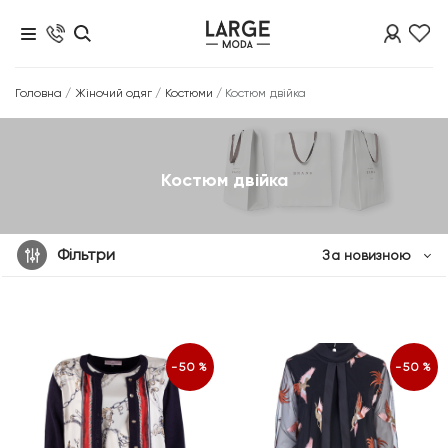
Головна
/
Жіночий одяг
/
Костюми
/
Костюм двійка
Костюм двійка
Фільтри
За новизною
-50%
-50%