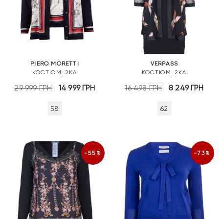
PIERO MORETTI
VERPASS
КОСТЮМ_2КА
КОСТЮМ_2КА
Оригінальна
Поточна
Оригінальна
По
29 999
ГРН
14 999
ГРН
16 498
ГРН
8 249
ГРН
ціна:
ціна:
ціна:
цін
58
62
29
14
16
8
999 грн.
999 грн.
498 грн.
249
-55%
-73%