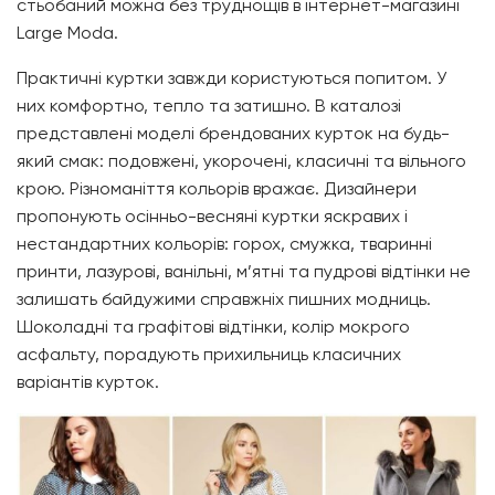
стьобаний можна без труднощів в інтернет-магазині
Large Moda
.
Практичні куртки завжди користуються попитом. У
них комфортно, тепло та затишно. В каталозі
представлені моделі брендованих курток на будь-
який смак: подовжені, укорочені, класичні та вільного
крою. Різноманіття кольорів вражає. Дизайнери
пропонують осінньо-весняні куртки яскравих і
нестандартних кольорів: горох, смужка, тваринні
принти, лазурові, ванільні, м’ятні та пудрові відтінки не
залишать байдужими справжніх пишних модниць.
Шоколадні та графітові відтінки, колір мокрого
асфальту, порадують прихильниць класичних
варіантів курток.