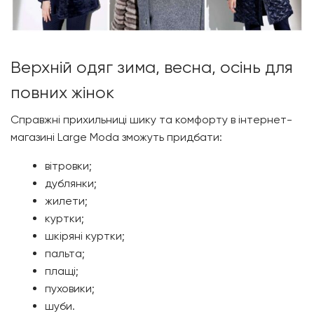
Верхній одяг зима, весна, осінь для
повних жінок
Справжні прихильниці шику та комфорту в інтернет-
магазині
Large Moda
зможуть придбати:
вітровки;
дублянки;
жилети;
куртки;
шкіряні куртки;
пальта;
плащі;
пуховики;
шуби.