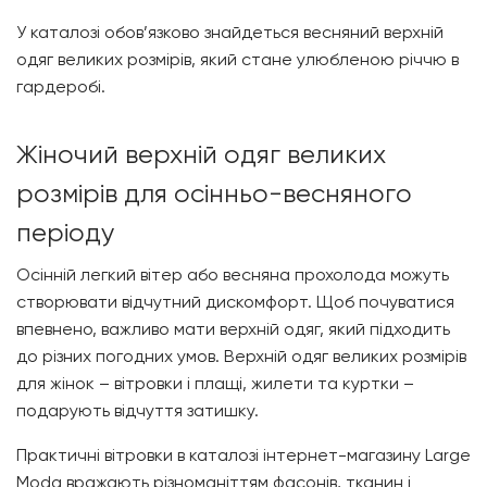
У каталозі обов’язково знайдеться весняний верхній
одяг великих розмірів, який стане улюбленою річчю в
гардеробі.
Жіночий верхній одяг великих
розмірів для осінньо-весняного
періоду
Осінній легкий вітер або весняна прохолода можуть
створювати відчутний дискомфорт. Щоб почуватися
впевнено, важливо мати верхній одяг, який підходить
до різних погодних умов. Верхній одяг великих розмірів
для жінок – вітровки і плащі, жилети та куртки –
подарують відчуття затишку.
Практичні вітровки в каталозі інтернет-магазину
Large
Moda
вражають різноманіттям фасонів, тканин і