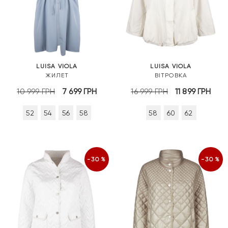
LUISA VIOLA
LUISA VIOLA
ЖИЛЕТ
ВІТРОВКА
Оригінальна
Поточна
Оригінальна
Пот
10 999
ГРН
7 699
ГРН
16 999
ГРН
11 899
ГРН
ціна:
ціна:
ціна:
ціна
52
54
56
58
58
60
62
10
7
16
11
999 грн.
699 грн.
999 грн.
899 
-30%
-30%