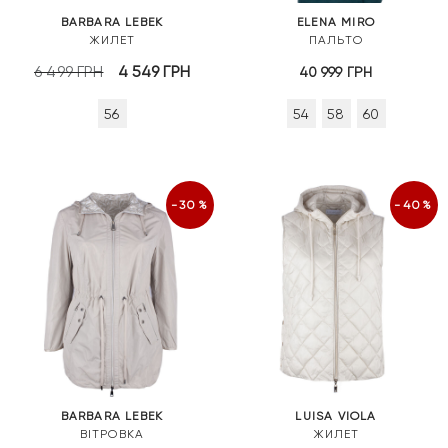
BARBARA LEBEK
ELENA MIRO
ЖИЛЕТ
ПАЛЬТО
Оригінальна
Поточна
6 499
ГРН
4 549
ГРН
40 999
ГРН
ціна:
ціна:
56
54
58
60
6
4
499 грн.
549 грн.
-30%
-40%
BARBARA LEBEK
LUISA VIOLA
ВІТРОВКА
ЖИЛЕТ