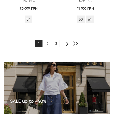
ПАЛЬТО
КУРТКА
39 999
ГРН
11 999
ГРН
54
60
64
...
1
2
3
SALE up to -40%