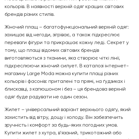
кольорів. В наявності верхній одяг кращих світових
брендів різних стилів.
Жіночий плащ – багатофункціональний верхній одяг:
захищає від негоди, зігріває, а також підкреслює
переваги фігури та прикрашає кожну леді. Секрет у
тому, що плащі відомих світових брендів
виготовляються з тканини, яка створює чіткі лінії,
підкреслюючи жіночий силует. В каталозі інтернет-
магазину
Large Moda
можна купити плащі різних
кольорів і фасонів: приталені та прямі, на ґудзиках і
блискавці, з капюшоном і без – ця брендова верхній
одяг буде радувати не один сезон.
Жилет – універсальний варіант верхнього одягу, який
захистить від вітру, дощу і холоду. Він забезпечить
зручність і комфорт за будь-яких погодних умов.
Купити жилет з хутра, в’язаний, трикотажний або