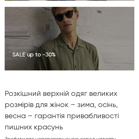
SALE up to -30%
Розкішний верхній одяг великих
розмірів для жінок – зима, осінь,
весна – гарантія привабливості
пишних красунь
Зробити вас неперевершеною серед натовпу