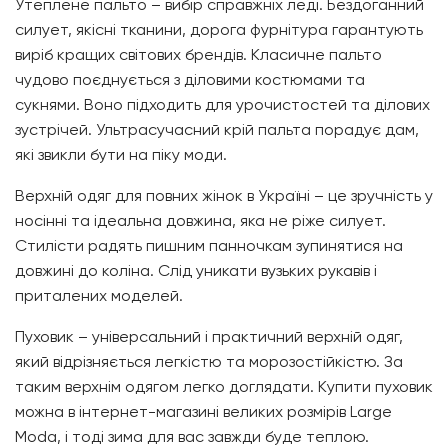
Утеплене пальто – вибір справжніх леді. Бездоганний
силует, якісні тканини, дорога фурнітура гарантують
виріб кращих світових брендів. Класичне пальто
чудово поєднується з діловими костюмами та
сукнями. Воно підходить для урочистостей та ділових
зустрічей. Ультрасучасний крій пальта порадує дам,
які звикли бути на піку моди.
Верхній одяг для повних жінок в Україні – це зручність у
носінні та ідеальна довжина, яка не ріже силует.
Стилісти радять пишним панночкам зупинятися на
довжині до коліна. Слід уникати вузьких рукавів і
приталених моделей.
Пуховик – універсальний і практичний верхній одяг,
який відрізняється легкістю та морозостійкістю. За
таким верхнім одягом легко доглядати. Купити пуховик
можна в інтернет-магазині великих розмірів
Large
Moda
, і тоді зима для вас завжди буде теплою.