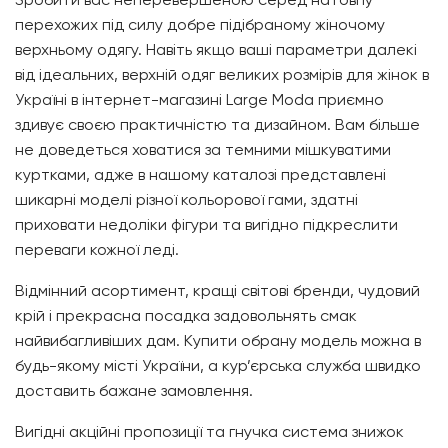
перехожих під силу добре підібраному жіночому
верхньому одягу. Навіть якщо ваші параметри далекі
від ідеальних, верхній одяг великих розмірів для жінок в
Україні в інтернет-магазині
Large Moda
приємно
здивує своєю практичністю та дизайном. Вам більше
не доведеться ховатися за темними мішкуватими
куртками, адже в нашому каталозі представлені
шикарні моделі різної кольорової гами, здатні
приховати недоліки фігури та вигідно підкреслити
переваги кожної леді.
Відмінний асортимент, кращі світові бренди, чудовий
крій і прекрасна посадка задовольнять смак
найвибагливіших дам. Купити обрану модель можна в
будь-якому місті України, а кур’єрська служба швидко
доставить бажане замовлення.
Вигідні акційні пропозиції та гнучка система знижок