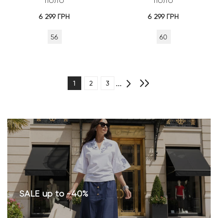
ПОЛО
ПОЛО
6 299
ГРН
6 299
ГРН
56
60
...
1
2
3
SALE up to -40%