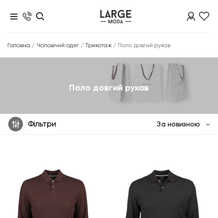
Головна
/
Чоловічий одяг
/
Трикотаж
/
Поло довгий рукав
Поло довгий рукав
Фільтри
За новизною