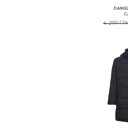
DANIE
С
4 299
ГР