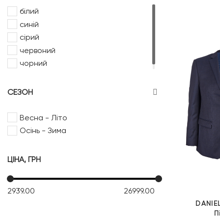
білий
синій
сірий
червоний
чорний
СЕЗОН
Весна - Літо
Осінь - Зима
ЦІНА, ГРН
2939.00
26999.00
DANIE
П