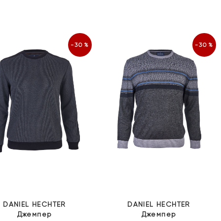
ціна:
ці
25
18
999 грн.
19
-30%
-30%
DANIEL HECHTER
DANIEL HECHTER
Джемпер
Джемпер