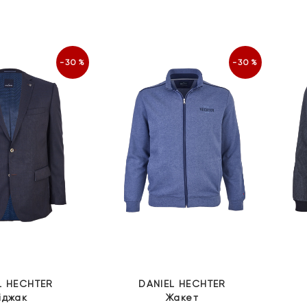
-30%
-30%
L HECHTER
DANIEL HECHTER
іджак
Жакет