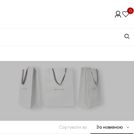
0
Сортувати за:
За новизною