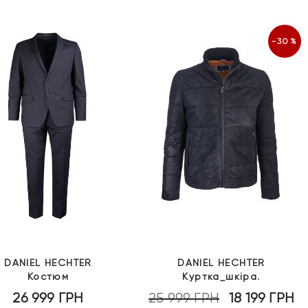
-30%
DANIEL HECHTER
DANIEL HECHTER
Костюм
Куртка_шкіра.
26 999
ГРН
25 999
ГРН
18 199
ГРН
Оригінальна
П