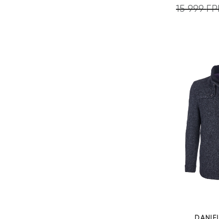
15 999
ГР
DANIE