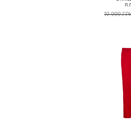
П.
19 999
ГР