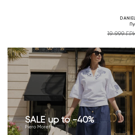
DANIE
П
19 999
ГР
SALE up to -40%
Piero Moretti