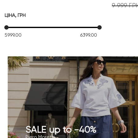
9 999
ГР
ЦІНА, ГРН
5999.00
6399.00
SALE up to -40%
Piero Moretti