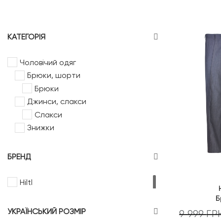
КАТЕГОРІЯ
Чоловічий одяг
Брюки, шорти
Брюки
Джинси, слакси
Слакси
Знижки
БРЕНД
Hiltl
Б
УКРАЇНСЬКИЙ РОЗМІР
9 999
ГР