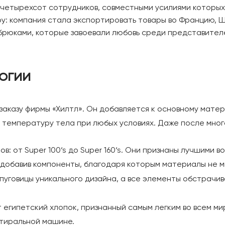
а четырехсот сотрудников, совместными усилиями которых
у: компания стала экспортировать товары во Францию, Ш
брюками, которые завоевали любовь среди представител
логии
заказу фирмы «Хилтл». Он добавляется к основному матер
 температуру тела при любых условиях. Даже после мно
: от Super 100‘s до Super 160‘s. Они признаны лучшими во
добавив компоненты, благодаря которым материалы не м
 пуговицы уникального дизайна, а все элементы обстрачи
гипетский хлопок, признанный самым легким во всем мир
стиральной машине.