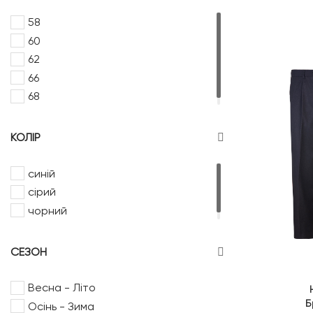
58
60
62
66
68
КОЛІР
синій
сірий
чорний
СЕЗОН
Весна - Літо
Б
Осінь - Зима