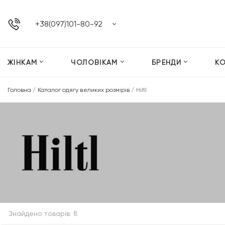
+38(097)101-80-92
ЖІНКАМ
ЧОЛОВІКАМ
БРЕНДИ
К
Головна
/
Каталог одягу великих розмірів
/
Hiltl
Знайдено товарів: 8