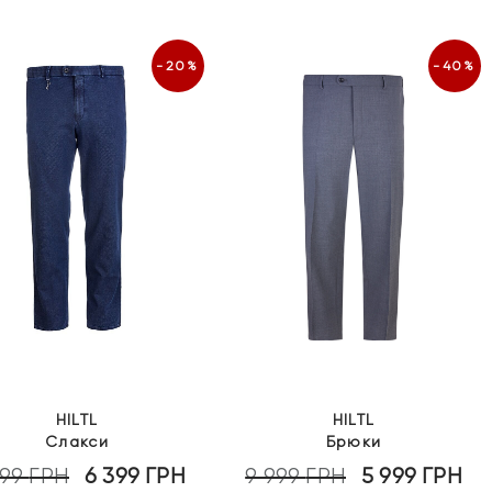
-20%
-40%
HILTL
HILTL
Слакси
Брюки
999
ГРН
6 399
ГРН
9 999
ГРН
5 999
ГРН
Оригінальна
Поточна
Оригінальна
По