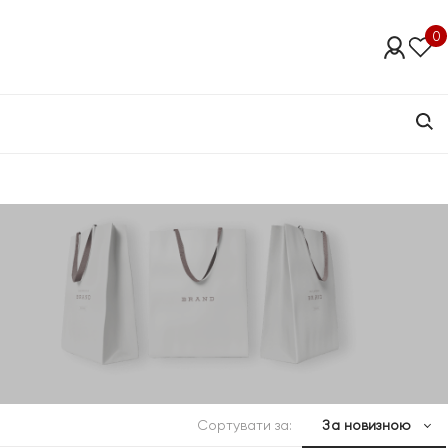
0
Сортувати за:
За новизною