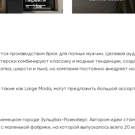
Перейти
ается производством брюк для полных мужчин. Целевая ау
стерски комбинируют классику и модные тенденции, созд
лопка, шерсти и льна, но компания постоянно внедряет 
, такие как Large Moda, могут предложить большой ассорт
 в немецком городе Зульцбах-Розенберг. Автором идеи ста
с маленькой фабрики, на которой выпускалось всего 20 из