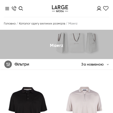
Головна
/
Каталог одягу великих розмірів
/
Maerz
Maerz
Фільтри
За новизною