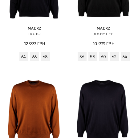
MAERZ
MAERZ
ПОЛО
ДЖЕМПЕР
12 999
ГРН
10 999
ГРН
64
66
68
56
58
60
62
64