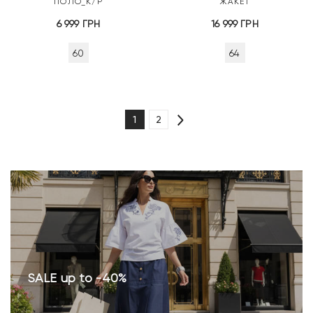
ПОЛО_К/Р
ЖАКЕТ
6 999
ГРН
16 999
ГРН
60
64
1
2
SALE up to -40%