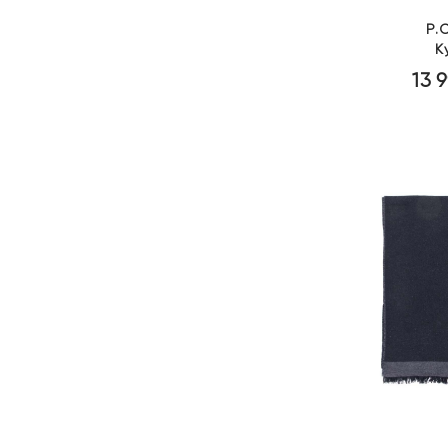
P.
К
13 