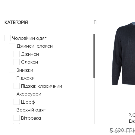
КАТЕГОРІЯ
Чоловічий одяг
Джинси, слакси
Джинси
Слакси
Знижки
Піджаки
Піджак класичний
Аксесуари
Шарф
Верхній одяг
P.
Вітровка
Дж
Куртка
5 699
ГР
НОВИНКИ ЧОЛОВІКАМ