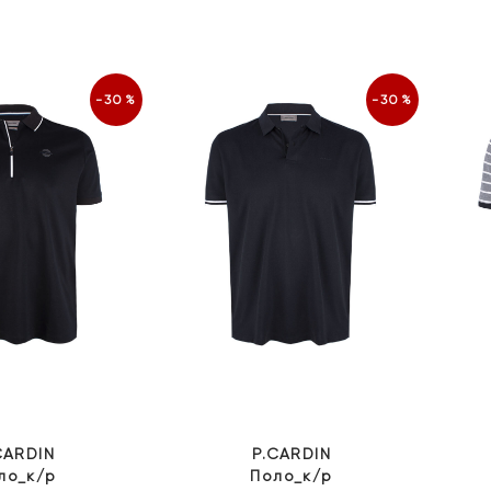
ціна:
ціна:
ціна:
ціна:
5
3
6
4
699 грн.
989 грн.
199 грн.
339 грн.
-30%
-30%
CARDIN
P.CARDIN
ло_к/р
Поло_к/р