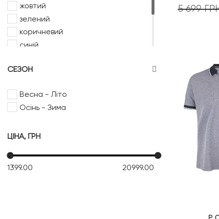
жовтий
5 699
ГР
зелений
коричневий
синій
сірий
СЕЗОН
фіолетовий
червоний
Весна - Літо
чорний
Осінь - Зима
ЦІНА, ГРН
1399.00
20999.00
P.