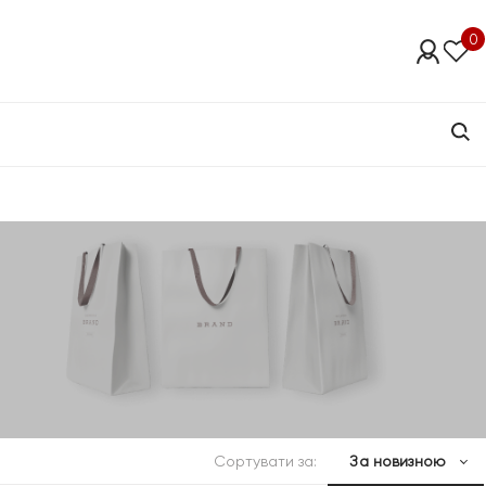
0
Сортувати за:
За новизною