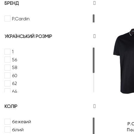
БРЕНД
Трикотаж
Жакет трикотажний
P.Cardin
Гольф
Джемпер
УКРАЇНСЬКИЙ РОЗМІР
Лонгслів
Поло довгий рукав
1
Пуловер
56
Трикотаж короткий рукав
58
Поло короткий рукав
60
Футболка
62
64
66
КОЛІР
68
70
бежевий
72
P.
білий
По