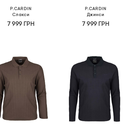
P.CARDIN
P.CARDIN
Слакси
Джинси
7 999
ГРН
7 999
ГРН