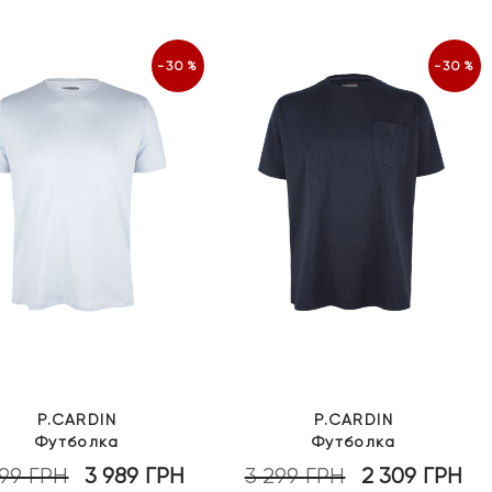
-30%
-30%
P.CARDIN
P.CARDIN
Футболка
Футболка
699
ГРН
3 989
ГРН
3 299
ГРН
2 309
ГРН
Оригінальна
Поточна
Оригінальна
По