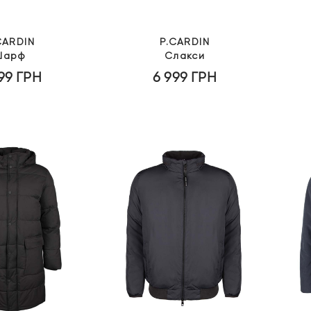
CARDIN
P.CARDIN
Шарф
Слакси
999
ГРН
6 999
ГРН