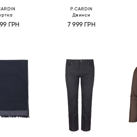
CARDIN
P.CARDIN
уртка
Джинси
999
ГРН
7 999
ГРН