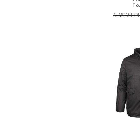
По
4 999
ГР