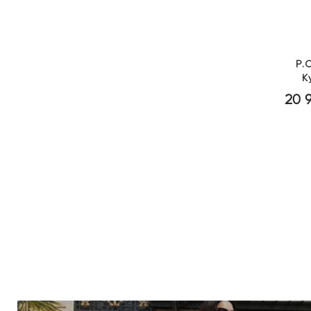
P.
К
20 