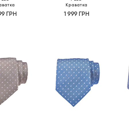
аватка
Краватка
999
ГРН
1 999
ГРН