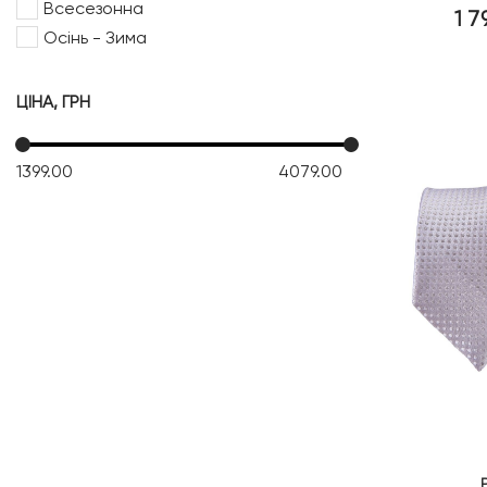
Всесезонна
1 
Осінь - Зима
ЦІНА, ГРН
1399.00
4079.00