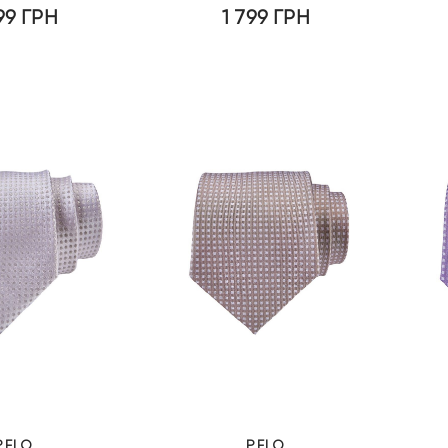
799
ГРН
1 799
ГРН
PELO
PELO