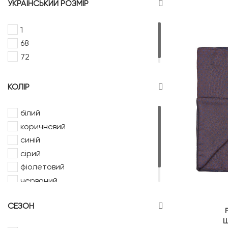
УКРАЇНСЬКИЙ РОЗМІР
1
68
72
КОЛІР
білий
коричневий
синій
сірий
фіолетовий
червоний
чорний
СЕЗОН