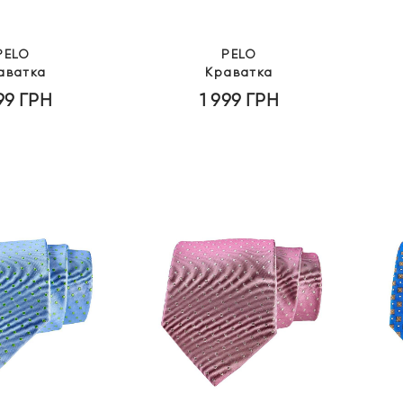
PELO
PELO
аватка
Краватка
999
ГРН
1 999
ГРН