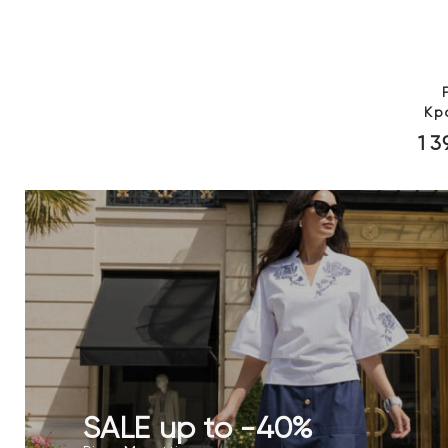
Кр
1 
SALE up to -40%