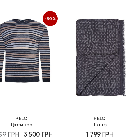
-50%
PELO
PELO
Джемпер
Шарф
999
ГРН
3 500
ГРН
1 799
ГРН
Оригінальна
Поточна