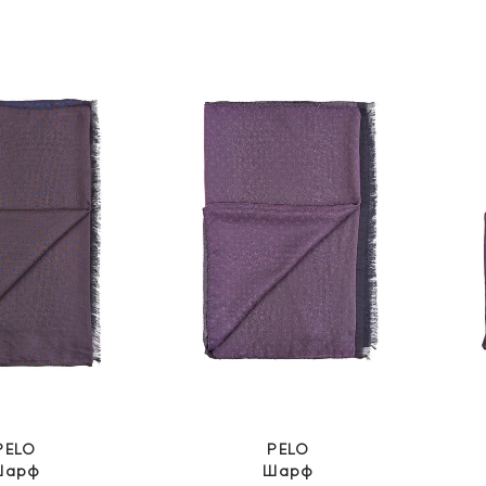
ціна:
ціна:
6
4
799 грн.
079 грн.
PELO
PELO
Шарф
Шарф