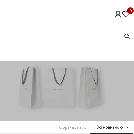
0
Сортувати за:
За новизною