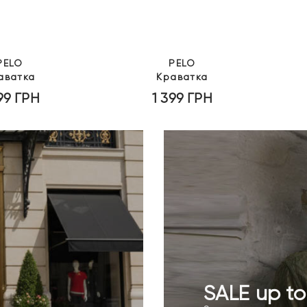
PELO
PELO
аватка
Краватка
399
ГРН
1 399
ГРН
SALE up t