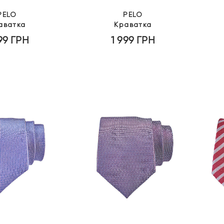
PELO
PELO
аватка
Краватка
999
ГРН
1 999
ГРН