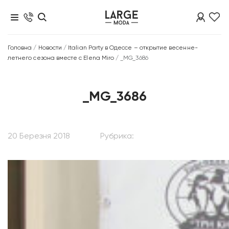
Головна
/
Новости
/
Italian Party в Одессе – открытие весенне-
летнего сезона вместе с Elena Miro
/
_MG_3686
_MG_3686
20 Березня 2018
Рубрика: