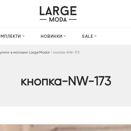
ОМПЛЕКТИ
НОВИНКИ
SALE
купити в магазині LargeModa!
/
кнопка-NW-173
кнопка-NW-173