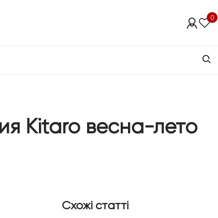
0
ия Kitaro весна-лето
Схожі статті