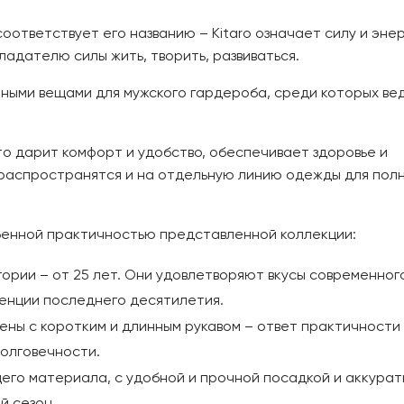
тветствует его названию – Kitaro означает силу и энер
адателю силы жить, творить, развиваться.
чными вещами для мужского гардероба, среди которых в
то дарит комфорт и удобство, обеспечивает здоровье и
 распространятся и на отдельную линию одежды для полн
бенной практичностью представленной коллекции:
ории – от 25 лет. Они удовлетворяют вкусы современног
денции последнего десятилетия.
ны с коротким и длинным рукавом – ответ практичности 
долговечности.
его материала, с удобной и прочной посадкой и аккура
й сезон.