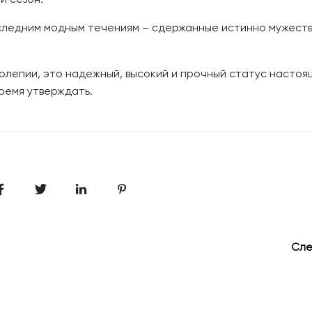
следним модным течениям – сдержанные истинно мужест
иколепии, это надежный, высокий и прочный статус насто
ремя утверждать.
Сл