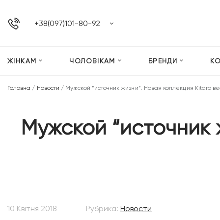
+38(097)101-80-92
ЖІНКАМ
ЧОЛОВІКАМ
БРЕНДИ
К
Головна
/
Новости
/
Мужской “источник жизни”. Новая коллекция Kitaro в
Мужской “источник ж
10 Квітня 2018
Рубрика:
Новости