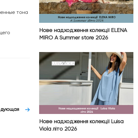
венные тона
Нове надходження колекції ELENA
ящего
MIRO A Summer store 2026
едующая
Нове надходження колекції Luisa
Viola літо 2026