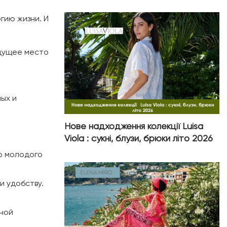
гию жизни. И
едущее место
ых и
Нове надходження колекції Luisa
Viola : сукні, блузи, брюки літо 2026
о молодого
и удобству.
тной