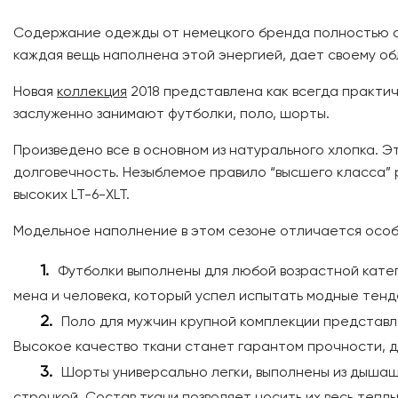
Содержание одежды от немецкого бренда полностью соо
каждая вещь наполнена этой энергией, дает своему обл
Новая
коллекция
2018 представлена как всегда практи
заслуженно занимают футболки, поло, шорты.
Произведено все в основном из натурального хлопка. Э
долговечность. Незыблемое правило “высшего класса”
высоких LT-6-XLT.
Модельное наполнение в этом сезоне отличается осо
Футболки выполнены для любой возрастной катег
мена и человека, который успел испытать модные тен
Поло для мужчин крупной комплекции представле
Высокое качество ткани станет гарантом прочности, 
Шорты универсально легки, выполнены из дышащ
строчкой. Состав ткани позволяет носить их весь теплы