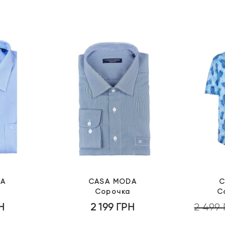
DA
CASA MODA
C
Сорочка
С
Н
2 199
ГРН
2 499