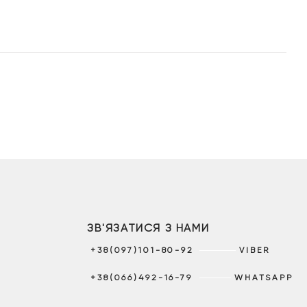
2
1
2
2
499 грн.
749 грн.
999 грн.
099 гр
ЗВ'ЯЗАТИСЯ З НАМИ
+38(097)101-80-92
VIBER
+38(066)492-16-79
WHATSAPP