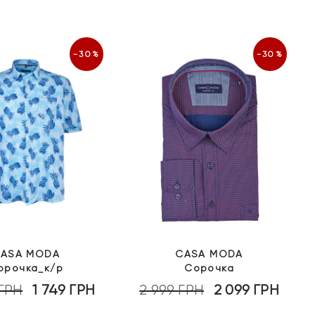
-30%
-30%
ASA MODA
CASA MODA
орочка_к/р
Сорочка
ГРН
1 749
ГРН
2 999
ГРН
2 099
ГРН
Оригінальна
Поточна
Оригінальна
Пото
ціна:
ціна:
ціна:
ціна: