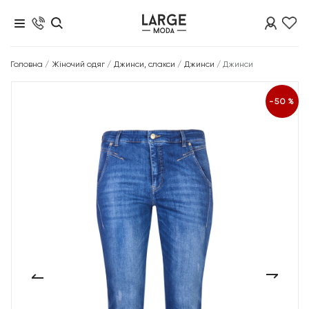
Головна
/
Жіночий одяг
/
Джинси, слакси
/
Джинси
/
Джинси
-50%
‹
›