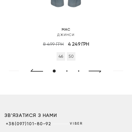
MAC
ДЖИНСИ
Оригінальна
Поточна
8 499
ГРН
4 249
ГРН
ціна:
ціна:
46
50
8
4
499 грн.
249 грн.
ЗВ'ЯЗАТИСЯ З НАМИ
+38(097)101-80-92
VIBER