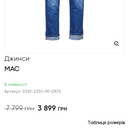
Джинси
MAC
В наявності
Артикул: 0339-2350-90-D670
3 899
7 799
Оригінальна
Поточна
ГРН
ГРН
ціна:
ціна:
7
3
Таблиця розмірів