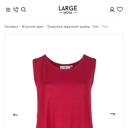
Головна
/
Жіночий одяг
/
Трикотаж короткий рукав
/
Топ
/
Топ
‹
›