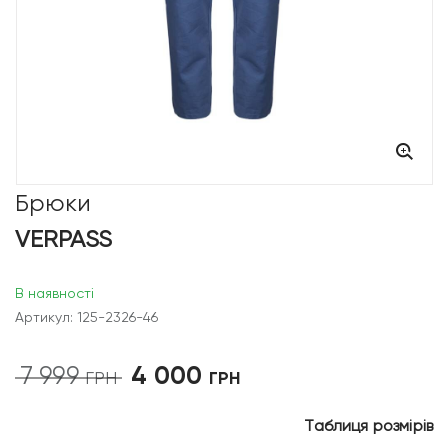
Брюки
VERPASS
В наявності
Артикул: 125-2326-46
4 000
7 999
Оригінальна
Поточна
ГРН
ГРН
ціна:
ціна:
7
4
Таблиця розмірів