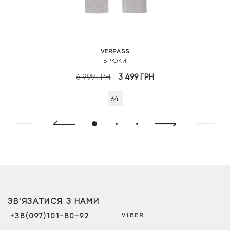
VERPASS
БРЮКИ
Оригінальна
Поточна
6 999
ГРН
3 499
ГРН
ціна:
ціна:
64
6
3
999 грн.
499 грн.
ЗВ'ЯЗАТИСЯ З НАМИ
+38(097)101-80-92
VIBER