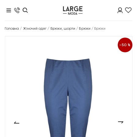
Головна
/
Жіночий одяг
/
Брюки, шорти
/
Брюки
/
Брюки
-50%
‹
›