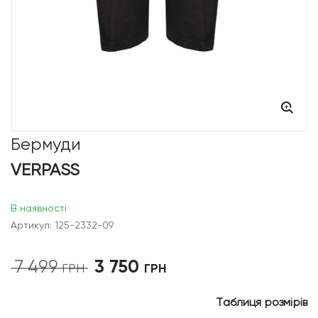
Бермуди
VERPASS
В наявності
Артикул: 125-2332-09
3 750
7 499
Оригінальна
Поточна
ГРН
ГРН
ціна:
ціна:
7
3
Таблиця розмірів