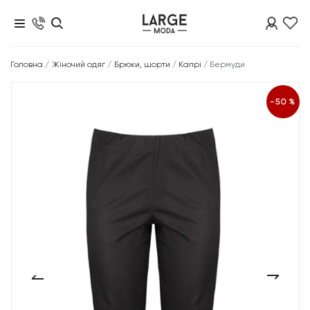
Головна
/
Жіночий одяг
/
Брюки, шорти
/
Капрі
/
Бермуди
-50%
‹
›