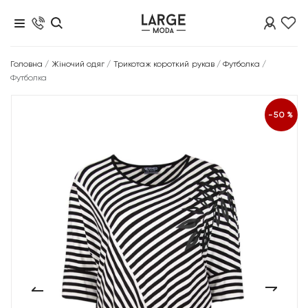
Головна
/
Жіночий одяг
/
Трикотаж короткий рукав
/
Футболка
/
Футболка
-50%
‹
›