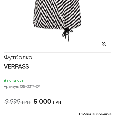
Футболка
VERPASS
В наявності
Артикул: 125-3317-09
5 000
9 999
Оригінальна
Поточна
ГРН
ГРН
ціна:
ціна:
9
5
Таблиця розмірів