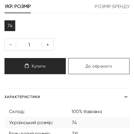
049 грн.
534 грн.
УКР. РОЗМІР
РОЗМІР БРЕНДУ
74
-
+
Купити
До обраного
ХАРАКТЕРИСТИКИ
Склад:
100% бавовна
Український розмір:
74
Брендовий розмір:
7XL