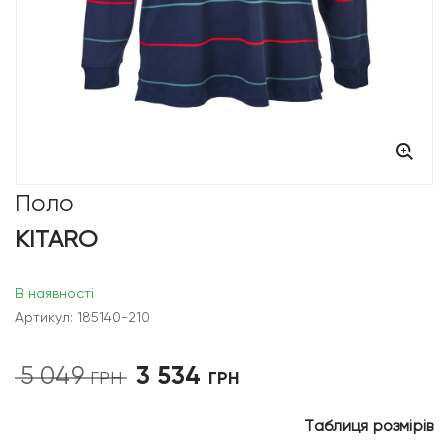
Поло
KITARO
В наявності
Артикул: 185140-210
3 534
5 049
Оригінальна
Поточна
ГРН
ГРН
ціна:
ціна:
5
3
Таблиця розмірів