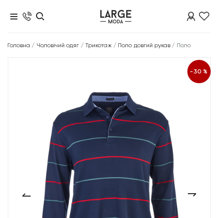
Головна
/
Чоловічий одяг
/
Трикотаж
/
Поло довгий рукав
/
Поло
-30%
‹
›