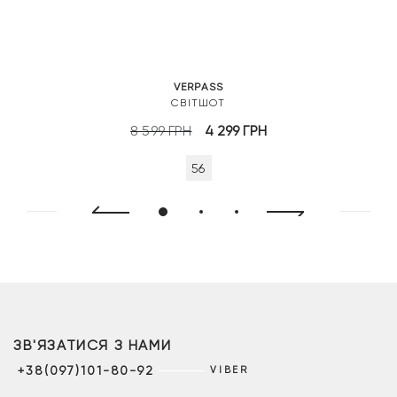
VERPASS
СВІТШОТ
Оригінальна
Поточна
8 599
ГРН
4 299
ГРН
ціна:
ціна:
56
8
4
599 грн.
299 грн.
ЗВ'ЯЗАТИСЯ З НАМИ
+38(097)101-80-92
VIBER