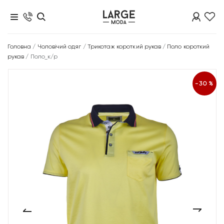
Головна
/
Чоловічий одяг
/
Трикотаж короткий рукав
/
Поло короткий
рукав
/
Поло_к/р
-30%
‹
›