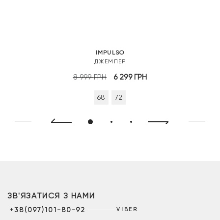
IMPULSO
ДЖЕМПЕР
Оригінальна
Поточна
8 999
ГРН
6 299
ГРН
ціна:
ціна:
68
72
8
6
999 грн.
299 грн.
ЗВ'ЯЗАТИСЯ З НАМИ
+38(097)101-80-92
VIBER