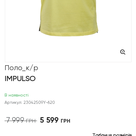
Поло_к/р
IMPULSO
В наявності
Артикул: 23042509Y-620
5 599
7 999
Оригінальна
Поточна
ГРН
ГРН
ціна:
ціна:
7
5
Таблиця розмірів