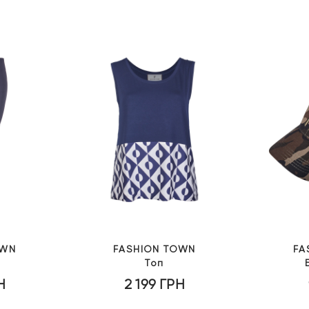
OWN
FASHION TOWN
FA
Топ
Н
2 199
ГРН