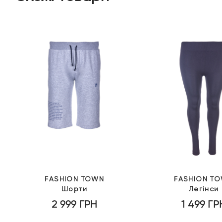
FASHION TOWN
FASHION T
Шорти
Легінси
2 999
ГРН
1 499
ГР