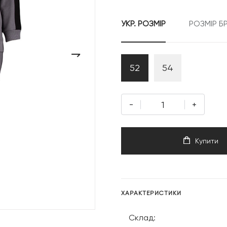
УКР. РОЗМІР
РОЗМІР Б
›
52
54
-
+
Купити
ХАРАКТЕРИСТИКИ
Склад: