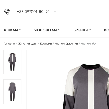
+38(097)101-80-92
ЖІНКАМ
ЧОЛОВІКАМ
БРЕНДИ
К
Головна
/
Жіночий одяг
/
Костюми
/
Костюм брючний
/
Костюм_бр.