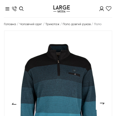
Головна
/
Чоловічий одяг
/
Трикотаж
/
Поло довгий рукав
/
Поло
‹
›