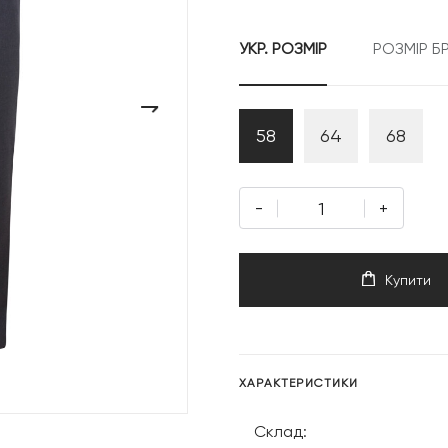
9
УКР. РОЗМІР
РОЗМІР Б
999 грн
›
58
64
68
-
+
Купити
ХАРАКТЕРИСТИКИ
Склад: