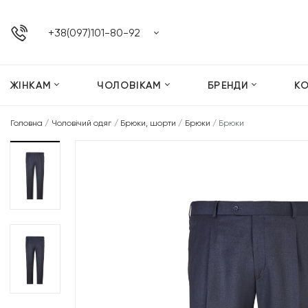
+38(097)101-80-92
ЖІНКАМ
ЧОЛОВІКАМ
БРЕНДИ
К
Головна
/
Чоловічий одяг
/
Брюки, шорти
/
Брюки
/
Брюки