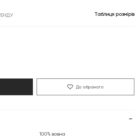
5
Таблиця розмірів
РЕНДУ
.
999 грн.
До обраного
100% вовна