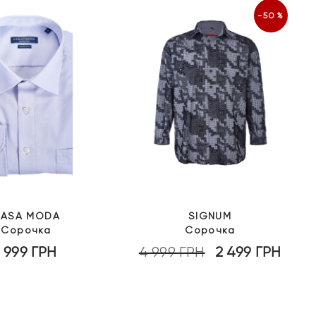
-50%
ASA MODA
SIGNUM
Сорочка
Сорочка
1 999
ГРН
4 999
ГРН
2 499
ГРН
Оригінальна
Пото
ціна:
ціна:
4
2
999 грн.
499 гр