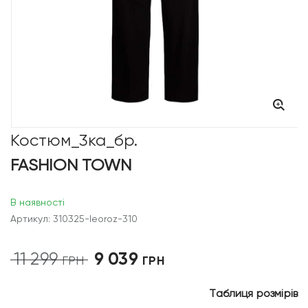
Костюм_3ка_бр.
FASHION TOWN
В наявності
Артикул: 310325-leoroz-310
9 039
11 299
Оригінальна
Поточна
ГРН
ГРН
ціна:
ціна:
11
9
Таблиця розмірів