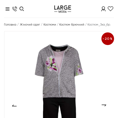
Головна
/
Жіночий одяг
/
Костюми
/
Костюм брючний
/
Костюм_3ка_бр.
-20%
‹
›