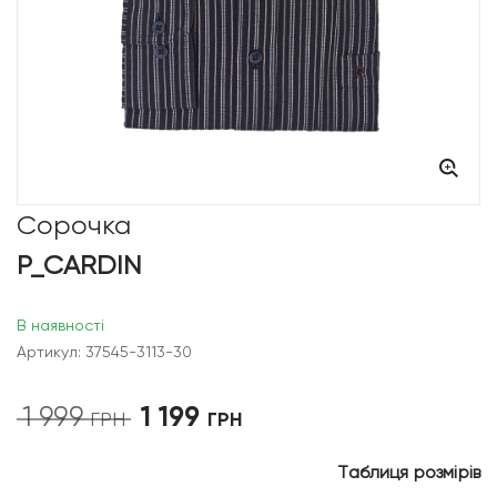
Сорочка
P_CARDIN
В наявності
Артикул: 37545-3113-30
1 199
1 999
Оригінальна
Поточна
ГРН
ГРН
ціна:
ціна:
1
1
Таблиця розмірів