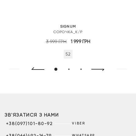
SIGNUM
СОРОЧКА_К/Р
Оригінальна
Поточна
3 999
ГРН
1 999
ГРН
ціна:
ціна:
52
3
1
999 грн.
999 грн.
ЗВ'ЯЗАТИСЯ З НАМИ
+38(097)101-80-92
VIBER
+38(066)492-16-79
WHATSAPP