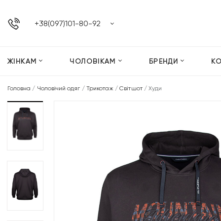
+38(097)101-80-92
ЖІНКАМ
ЧОЛОВІКАМ
БРЕНДИ
К
Головна
/
Чоловічий одяг
/
Трикотаж
/
Світшот
/
Худи