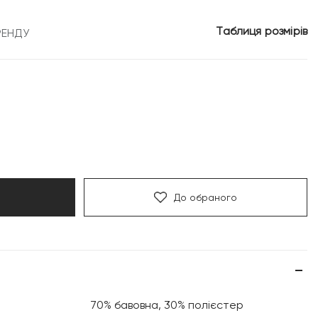
Таблиця розмірів
РЕНДУ
До обраного
70% бавовна, 30% полієстер