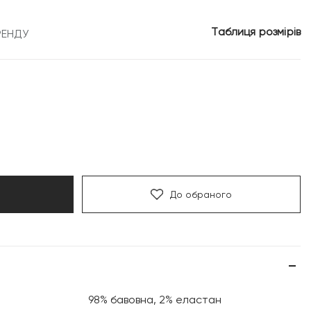
2
Таблиця розмірів
РЕНДУ
.
519 грн.
До обраного
98% бавовна, 2% еластан