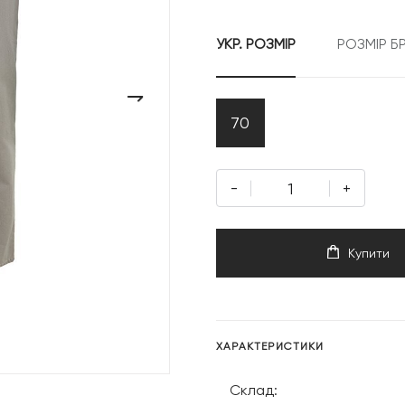
3
УКР. РОЗМІР
РОЗМІР Б
599 грн
›
70
-
+
Купити
ХАРАКТЕРИСТИКИ
Склад: