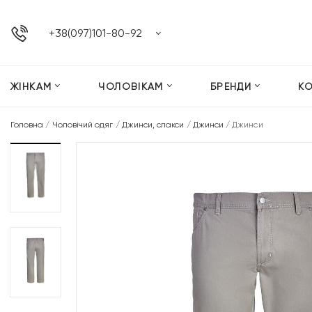
+38(097)101-80-92
ЖІНКАМ
ЧОЛОВІКАМ
БРЕНДИ
К
Головна
/
Чоловічий одяг
/
Джинси, слакси
/
Джинси
/
Джинси