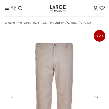
Головна
/
Чоловічий одяг
/
Джинси, слакси
/
Слакси
/
Слакси
-30%
‹
›