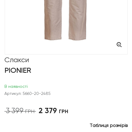
Слакси
PIONIER
В наявності
Артикул: 5660-20-2485
2 379
3 399
Оригінальна
Поточна
ГРН
ГРН
ціна:
ціна:
3
2
Таблиця розмірів