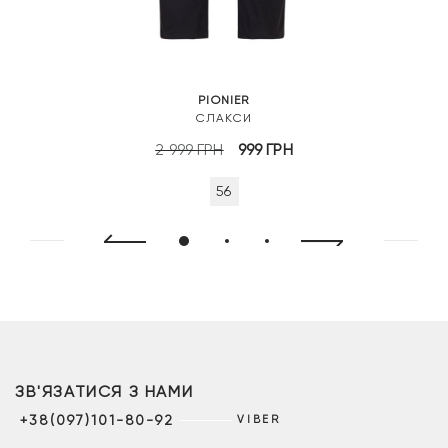
PIONIER
СЛАКСИ
Оригінальна
Поточна
2 999
ГРН
999
ГРН
ціна:
ціна:
56
2
999 грн.
999 грн.
ЗВ'ЯЗАТИСЯ З НАМИ
+38(097)101-80-92
VIBER