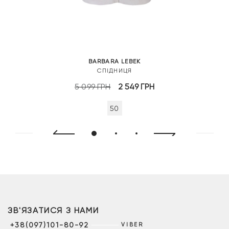
BARBARA LEBEK
СПІДНИЦЯ
Оригінальна
Поточна
5 099
ГРН
2 549
ГРН
ціна:
ціна:
50
5
2
099 грн.
549 грн.
ЗВ'ЯЗАТИСЯ З НАМИ
+38(097)101-80-92
VIBER