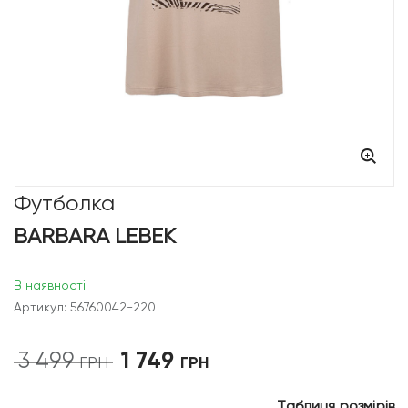
Футболка
BARBARA LEBEK
В наявності
Артикул: 56760042-220
1 749
3 499
Оригінальна
Поточна
ГРН
ГРН
ціна:
ціна:
3
1
Таблиця розмірів