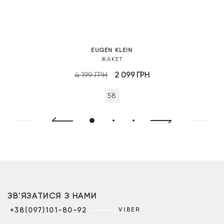
EUGEN KLEIN
ЖАКЕТ
Оригінальна
Поточна
4 199
ГРН
2 099
ГРН
ціна:
ціна:
58
4
2
199 грн.
099 грн.
ЗВ'ЯЗАТИСЯ З НАМИ
+38(097)101-80-92
VIBER