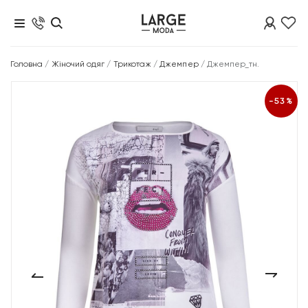
Головна
/
Жіночий одяг
/
Трикотаж
/
Джемпер
/
Джемпер_тн.
-53%
‹
›