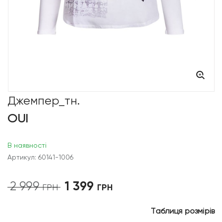
Джемпер_тн.
OUI
В наявності
Артикул: 60141-1006
1 399
2 999
Оригінальна
Поточна
ГРН
ГРН
ціна:
ціна:
2
1
Таблиця розмірів