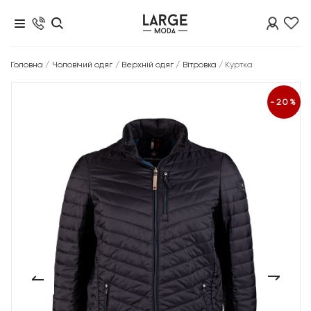
Головна
/
Чоловічий одяг
/
Верхній одяг
/
Вітровка
/
Куртка
-20%
‹
›