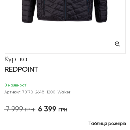
Куртка
REDPOINT
В наявності
Артикул: 70178-2648-1200-Walker
6 399
7 999
Оригінальна
Поточна
ГРН
ГРН
ціна:
ціна:
7
6
Таблиця розмірів