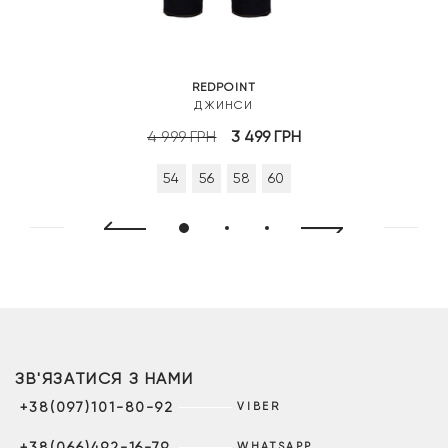
REDPOINT
ДЖИНСИ
Оригінальна
Поточна
4 999
ГРН
3 499
ГРН
ціна:
ціна:
54
56
58
60
4
3
999 грн.
499 грн.
ЗВ'ЯЗАТИСЯ З НАМИ
+38(097)101-80-92
VIBER
+38(066)492-16-79
WHATSAPP