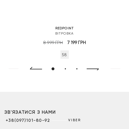
REDPOINT
ВІТРОВКА
Оригінальна
Поточна
8 999
ГРН
7 199
ГРН
ціна:
ціна:
58
8
7
999 грн.
199 грн.
ЗВ'ЯЗАТИСЯ З НАМИ
+38(097)101-80-92
VIBER