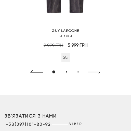
GUY LAROCHE
БРЮКИ
Оригінальна
Поточна
9 999
ГРН
5 999
ГРН
ціна:
ціна:
58
9
5
999 грн.
999 грн.
ЗВ'ЯЗАТИСЯ З НАМИ
+38(097)101-80-92
VIBER