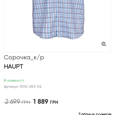
Сорочка_к/р
HAUPT
В наявності
Артикул: 9012-283-02
1 889
2 699
Оригінальна
Поточна
ГРН
ГРН
ціна:
ціна:
2
1
Таблиця розмірів