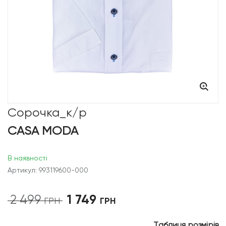
Сорочка_к/р
CASA MODA
В наявності
Артикул: 993119600-000
1 749
2 499
Оригінальна
Поточна
ГРН
ГРН
ціна:
ціна:
2
1
Таблиця розмірів