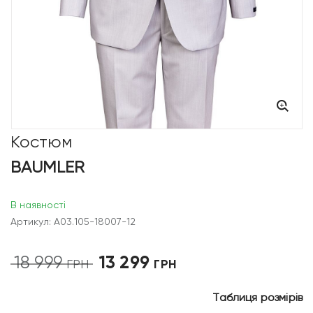
Костюм
BAUMLER
В наявності
Артикул: A03.105-18007-12
13 299
18 999
Оригінальна
Поточна
ГРН
ГРН
ціна:
ціна:
18
13
Таблиця розмірів