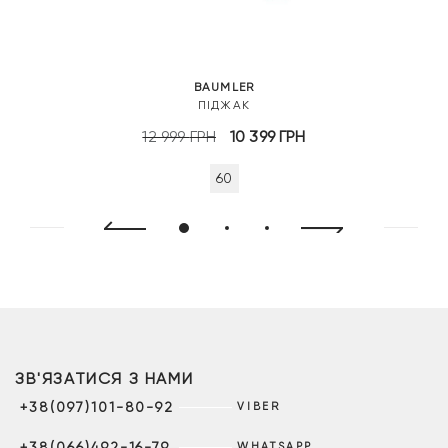
BAUMLER
ПІДЖАК
Оригінальна
Поточна
12 999
ГРН
10 399
ГРН
ціна:
ціна:
60
12
10
999 грн.
399 грн.
ЗВ'ЯЗАТИСЯ З НАМИ
+38(097)101-80-92
VIBER
+38(066)492-16-79
WHATSAPP