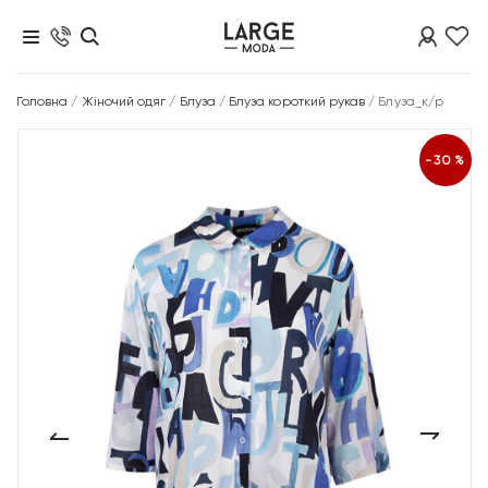
Головна
/
Жіночий одяг
/
Блуза
/
Блуза короткий рукав
/
Блуза_к/р
-30%
‹
›