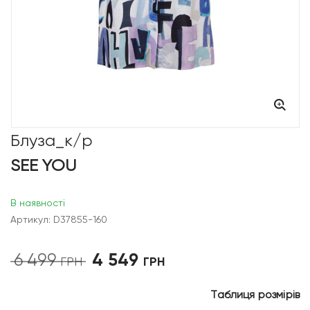
Блуза_к/р
SEE YOU
В наявності
Артикул: D37855-160
4 549
6 499
Оригінальна
Поточна
ГРН
ГРН
ціна:
ціна:
6
4
Таблиця розмірів