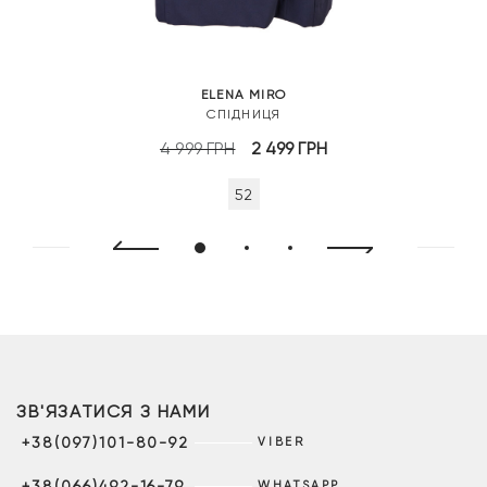
ELENA MIRO
СПІДНИЦЯ
Оригінальна
Поточна
4 999
ГРН
2 499
ГРН
ціна:
ціна:
52
4
2
999 грн.
499 грн.
ЗВ'ЯЗАТИСЯ З НАМИ
+38(097)101-80-92
VIBER
+38(066)492-16-79
WHATSAPP