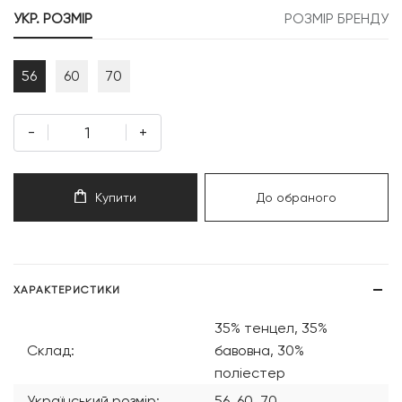
УКР. РОЗМІР
РОЗМІР БРЕНДУ
56
60
70
-
+
Купити
До обраного
ХАРАКТЕРИСТИКИ
35% тенцел, 35%
Склад:
бавовна, 30%
поліестер
Український розмір:
56, 60, 70