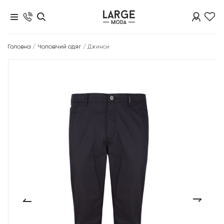
Головна
/
Чоловічий одяг
/
Джинси
‹
›