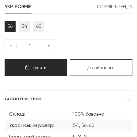
999 грн.
199 грн.
УКР. РОЗМІР
РОЗМІР БРЕНДУ
56
54
60
-
+
Купити
До обраного
ХАРАКТЕРИСТИКИ
Склад:
100% бавовна
Український розмір:
54, 56, 60
Брендовий розмір:
L, M, XL