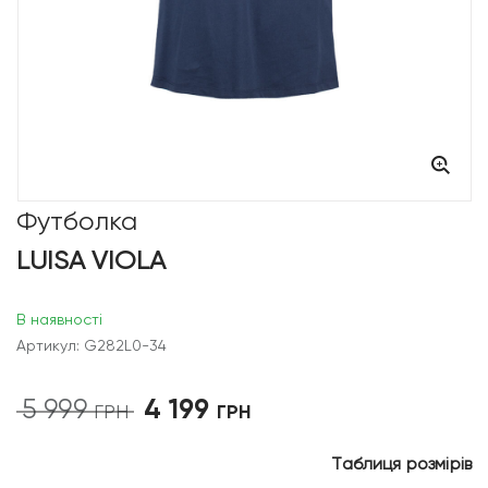
Футболка
LUISA VIOLA
В наявності
Артикул: G282L0-34
4 199
5 999
Оригінальна
Поточна
ГРН
ГРН
ціна:
ціна:
5
4
Таблиця розмірів