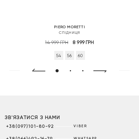
PIERO MORETTI
СПІДНИЦЯ
Оригінальна
Поточна
14 999
ГРН
8 999
ГРН
ціна:
ціна:
54
56
60
14
8
999 грн.
999 грн.
ЗВ'ЯЗАТИСЯ З НАМИ
+38(097)101-80-92
VIBER
+38(066)492-16-79
WHATSAPP