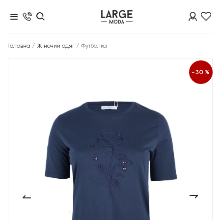
Головна
/
Жіночий одяг
/
Футболка
-30%
‹
›