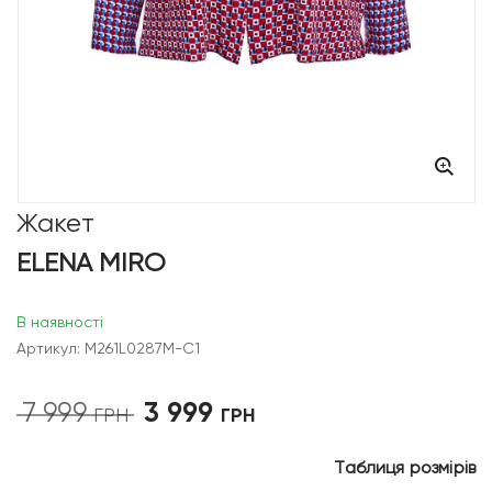
Жакет
ELENA MIRO
В наявності
Артикул: M261L0287M-C1
3 999
7 999
Оригінальна
Поточна
ГРН
ГРН
ціна:
ціна:
7
3
Таблиця розмірів