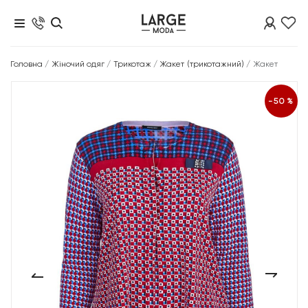
Головна
/
Жіночий одяг
/
Трикотаж
/
Жакет (трикотажний)
/
Жакет
-50%
‹
›