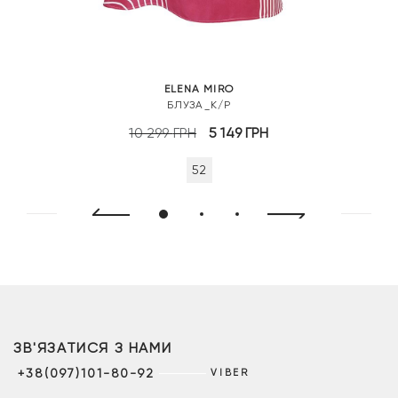
ELENA MIRO
БЛУЗА_К/Р
Оригінальна
Поточна
10 299
ГРН
5 149
ГРН
ціна:
ціна:
52
10
5
299 грн.
149 грн.
ЗВ'ЯЗАТИСЯ З НАМИ
+38(097)101-80-92
VIBER