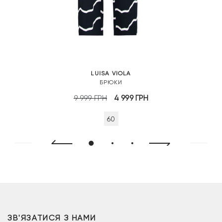
LUISA VIOLA
БРЮКИ
Оригінальна
Поточна
9 999
ГРН
4 999
ГРН
ціна:
ціна:
60
9
4
999 грн.
999 грн.
ЗВ'ЯЗАТИСЯ З НАМИ