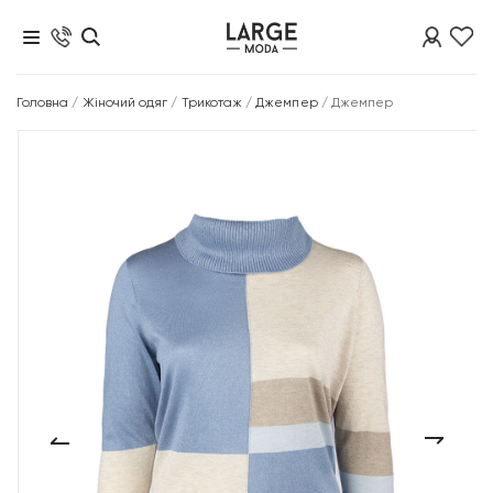
Головна
/
Жіночий одяг
/
Трикотаж
/
Джемпер
/
Джемпер
‹
›