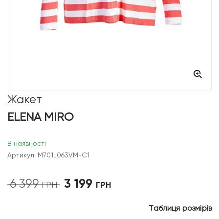
Жакет
ELENA MIRO
В наявності
Артикул: M701L063VM-C1
3 199
6 399
Оригінальна
Поточна
ГРН
ГРН
ціна:
ціна:
6
3
Таблиця розмірів