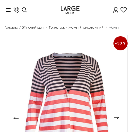
Головна
/
Жіночий одяг
/
Трикотаж
/
Жакет (трикотажний)
/
Жакет
-50%
‹
›