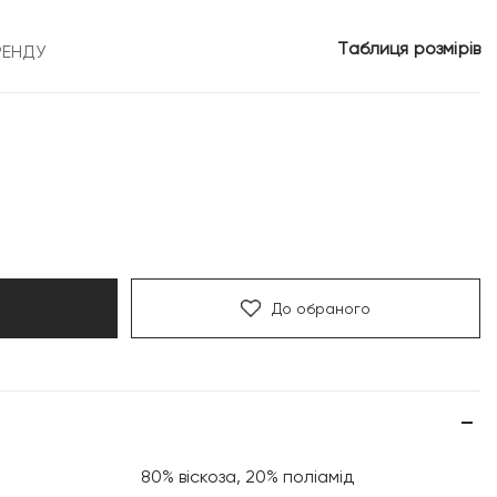
Таблиця розмірів
РЕНДУ
До обраного
80% віскоза, 20% поліамід