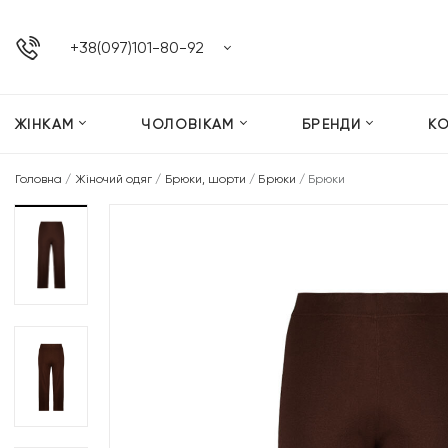
+38(097)101-80-92
ЖІНКАМ
ЧОЛОВІКАМ
БРЕНДИ
К
Головна
/
Жіночий одяг
/
Брюки, шорти
/
Брюки
/
Брюки