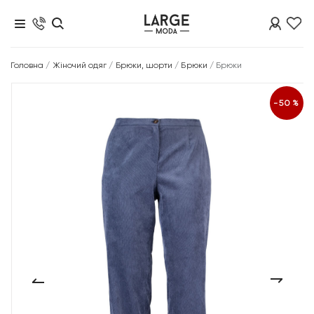
Головна
/
Жіночий одяг
/
Брюки, шорти
/
Брюки
/
Брюки
-50%
‹
›