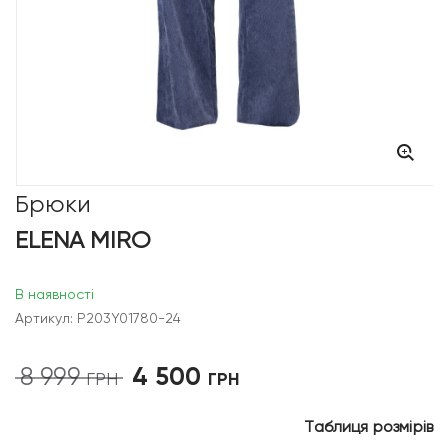
Брюки
ELENA MIRO
В наявності
Артикул: P203Y01780-24
4 500
8 999
Оригінальна
Поточна
ГРН
ГРН
ціна:
ціна:
8
4
Таблиця розмірів