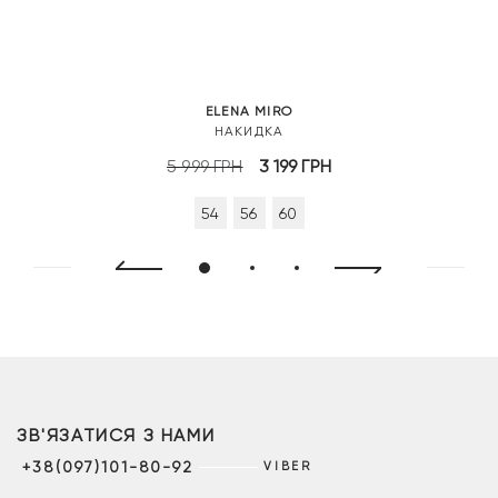
ELENA MIRO
НАКИДКА
Оригінальна
Поточна
5 999
ГРН
3 199
ГРН
ціна:
ціна:
54
56
60
5
3
999 грн.
199 грн.
ЗВ'ЯЗАТИСЯ З НАМИ
+38(097)101-80-92
VIBER