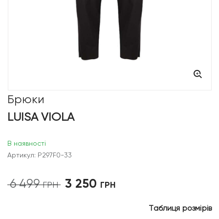
Брюки
LUISA VIOLA
В наявності
Артикул: P297F0-33
3 250
6 499
Оригінальна
Поточна
ГРН
ГРН
ціна:
ціна:
6
3
Таблиця розмірів