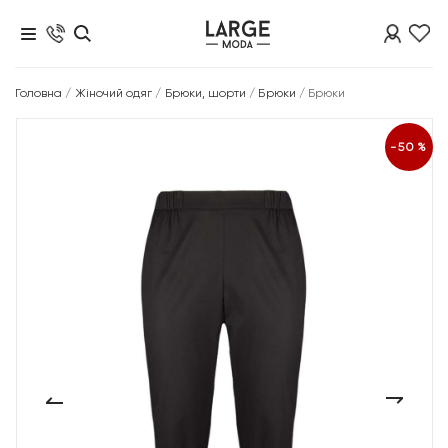
Головна
/
Жіночий одяг
/
Брюки, шорти
/
Брюки
/
Брюки
-50%
‹
›