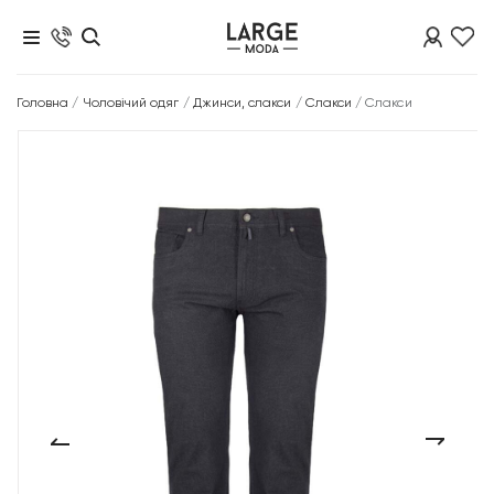
Головна
/
Чоловічий одяг
/
Джинси, слакси
/
Слакси
/
Слакси
‹
›