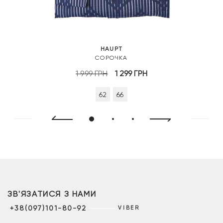
HAUPT
СОРОЧКА
Оригінальна
Поточна
1 999
ГРН
1 299
ГРН
ціна:
ціна:
62
66
1
1
999 грн.
299 грн.
ЗВ'ЯЗАТИСЯ З НАМИ
+38(097)101-80-92
VIBER