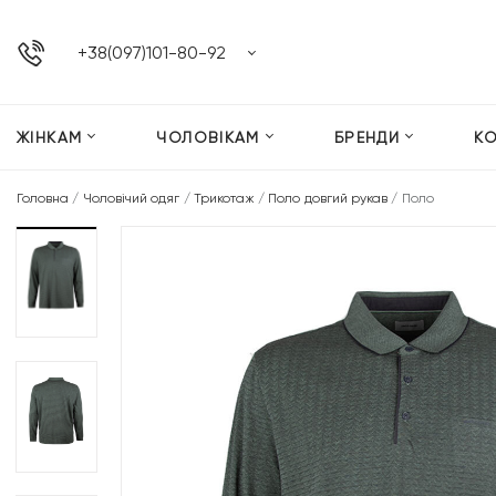
+38(097)101-80-92
ЖІНКАМ
ЧОЛОВІКАМ
БРЕНДИ
К
Головна
/
Чоловічий одяг
/
Трикотаж
/
Поло довгий рукав
/
Поло